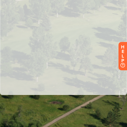
H
E
L
P